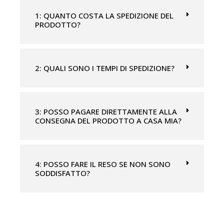
e
s
1: QUANTO COSTA LA SPEDIZIONE DEL
PRODOTTO?
t
o
c
a
2: QUALI SONO I TEMPI DI SPEDIZIONE?
m
p
o
3: POSSO PAGARE DIRETTAMENTE ALLA
v
CONSEGNA DEL PRODOTTO A CASA MIA?
u
o
t
4: POSSO FARE IL RESO SE NON SONO
o
SODDISFATTO?
.