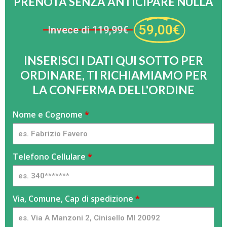
PRENOTA SENZA ANTICIPARE NULLA
59,00€
Invece di 119,99€
INSERISCI I DATI QUI SOTTO PER
ORDINARE, TI RICHIAMIAMO PER
LA CONFERMA DELL'ORDINE
Amaca
Nome e Cognome
S
*
Zanzariera
e
-
s
FlamyFox
e
Telefono Cellulare
*
-
i
FB
u
n
Via, Comune, Cap di spedizione
*
e
s