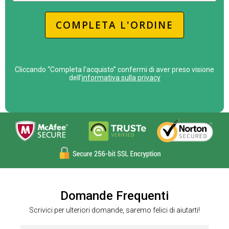
s
e
COMPLETA L'ORDINE
r
e
u
m
Cliccando “Completa l’acquisto” confermi di aver preso visione
a
dell’
informativa sulla privacy
n
o
,
l
a
s
c
i
a
Domande Frequenti
q
Scrivici per ulteriori domande, saremo felici di aiutarti!
u