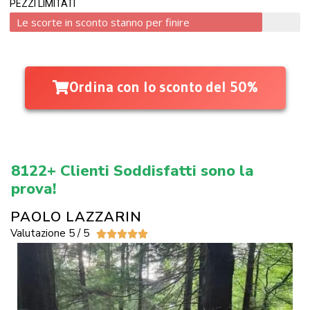
PEZZI LIMITATI
Le scorte in sconto stanno per finire
Ordina con lo sconto del 50%
8122+ Clienti Soddisfatti sono la
prova!
PAOLO LAZZARIN
Valutazione 5 / 5




