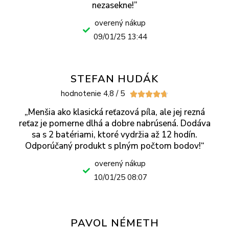
nezasekne!”
overený nákup
09/01/25 13:44
STEFAN HUDÁK
hodnotenie 4,8 / 5





„Menšia ako klasická reťazová píla, ale jej rezná
reťaz je pomerne dlhá a dobre nabrúsená. Dodáva
sa s 2 batériami, ktoré vydržia až 12 hodín.
Odporúčaný produkt s plným počtom bodov!“
overený nákup
10/01/25 08:07
PAVOL NÉMETH