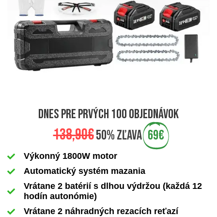
dnes pre prvých 100 objednávok
138,90€
50% zľava
69€
Výkonný 1800W motor
Automatický systém mazania
Vrátane 2 batérií s dlhou výdržou (každá 12
hodín autonómie)
Vrátane 2 náhradných rezacích reťazí