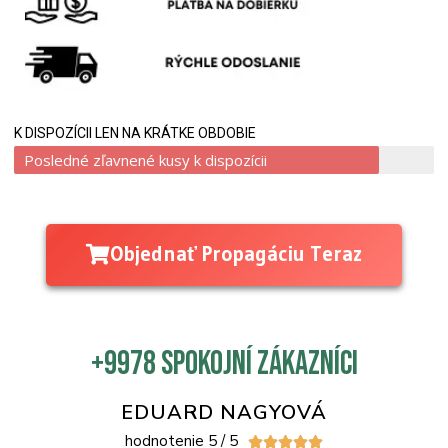
K DISPOZÍCII LEN NA KRÁTKE OBDOBIE
Posledné zľavnené kusy k dispozícii
Objednať Propagáciu Teraz
+9978 spokojní zákazníci
EDUARD NAGYOVÁ
hodnotenie 5 / 5




