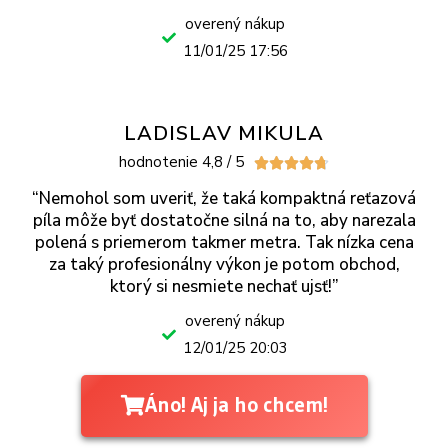
overený nákup
11/01/25 17:56
LADISLAV MIKULA
hodnotenie 4,8 / 5





“Nemohol som uveriť, že taká kompaktná reťazová
píla môže byť dostatočne silná na to, aby narezala
polená s priemerom takmer metra. Tak nízka cena
za taký profesionálny výkon je potom obchod,
ktorý si nesmiete nechať ujsť!”
overený nákup
12/01/25 20:03
Áno! Aj ja ho chcem!