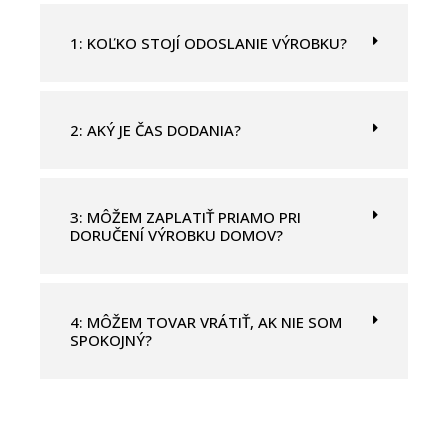
o
1: KOĽKO STOJÍ ODOSLANIE VÝROBKU?
c
a
m
p
2: AKÝ JE ČAS DODANIA?
o
v
u
3: MÔŽEM ZAPLATIŤ PRIAMO PRI
o
DORUČENÍ VÝROBKU DOMOV?
t
o
.
4: MÔŽEM TOVAR VRÁTIŤ, AK NIE SOM
SPOKOJNÝ?