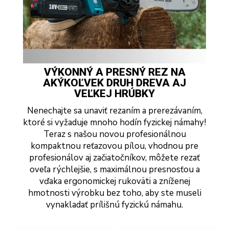
VÝKONNÝ A PRESNÝ REZ NA
AKÝKOĽVEK DRUH DREVA AJ
VEĽKEJ HRÚBKY
Nenechajte sa unaviť rezaním a prerezávaním,
ktoré si vyžaduje mnoho hodín fyzickej námahy!
Teraz s našou novou profesionálnou
kompaktnou reťazovou pílou, vhodnou pre
profesionálov aj začiatočníkov, môžete rezať
oveľa rýchlejšie, s maximálnou presnosťou a
vďaka ergonomickej rukoväti a zníženej
hmotnosti výrobku bez toho, aby ste museli
vynakladať prílišnú fyzickú námahu.