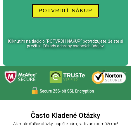
e
POTVRDIŤ NÁKUP
u
m
a
n
Kliknutím na tlačidlo “POTVRDIŤ NÁKUP” potvrdzujete, že ste si
o
prečítali
Zásady ochrany osobných údajov
.
,
l
a
s
c
i
a
q
u
Často Kladené Otázky
e
s
Ak máte ďalšie otázky, napíšte nám, radi vám pomôžeme!
t