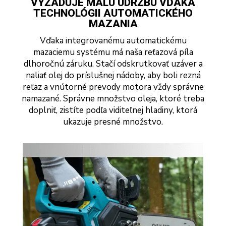
VYŽADUJE MALÚ ÚDRŽBU VĎAKA
TECHNOLÓGII AUTOMATICKÉHO
MAZANIA
Vďaka integrovanému automatickému
mazaciemu systému má naša reťazová píla
dlhoročnú záruku. Stačí odskrutkovať uzáver a
naliať olej do príslušnej nádoby, aby boli rezná
reťaz a vnútorné prevody motora vždy správne
namazané. Správne množstvo oleja, ktoré treba
doplniť, zistíte podľa viditeľnej hladiny, ktorá
ukazuje presné množstvo.