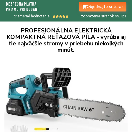
bezpečná platba
Objednajte si teraz
priamo pri dodaní
zobrazenia stránok 99.
122
priemerné hodnotenie





PROFESIONÁLNA ELEKTRICKÁ
KOMPAKTNÁ REŤAZOVÁ PÍLA - vyrúba aj
tie najväčšie stromy v priebehu niekoľkých
minút.