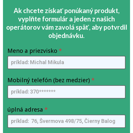
Ak chcete získať ponúkaný produkt,
vyplňte formulár a jeden z našich
operátorov vám zavolá späť, aby potvrdil
objednávku.
motosega-
S
Meno a priezvisko
*
SK
e
-
s
FlamyFox
e
-
Mobilný telefón (bez medzier)
i
*
FB
u
n
e
úplná adresa
*
s
s
e
r