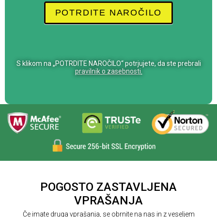
e
POTRDITE NAROČILO
u
m
a
n
S klikom na „POTRDITE NAROČILO“ potrjujete, da ste prebrali
o
pravilnik o zasebnosti
.
,
l
a
s
c
i
a
q
u
POGOSTO ZASTAVLJENA
e
s
VPRAŠANJA
t
Če imate druga vprašanja, se obrnite na nas in z veseljem