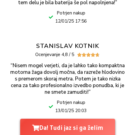
tem delu je bila baterija še pol napolnjena!”
Potrjen nakup
12/01/25 17:56
STANISLAV KOTNIK
Ocenjevanje 4,8 / 5





“Nisem mogel verjeti, da je lahko tako kompaktna
motorna žaga dovolj močna, da razreže hlodovino
s premerom skoraj metra. Potem je tako nizka
cena za tako profesionalno izvedbo ponudba, ki je
ne smete zamuditi!”
Potrjen nakup
13/01/25 20:03
Da! Tudi jaz si ga želim