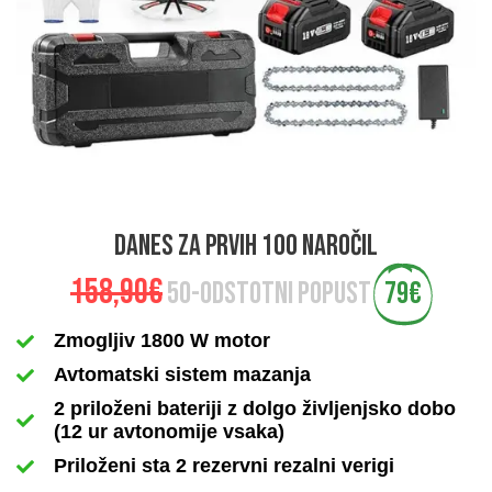
danes za prvih 100 naročil
158,90€
50-odstotni popust
79€
Zmogljiv 1800 W motor
Avtomatski sistem mazanja
2 priloženi bateriji z dolgo življenjsko dobo
(12 ur avtonomije vsaka)
Priloženi sta 2 rezervni rezalni verigi