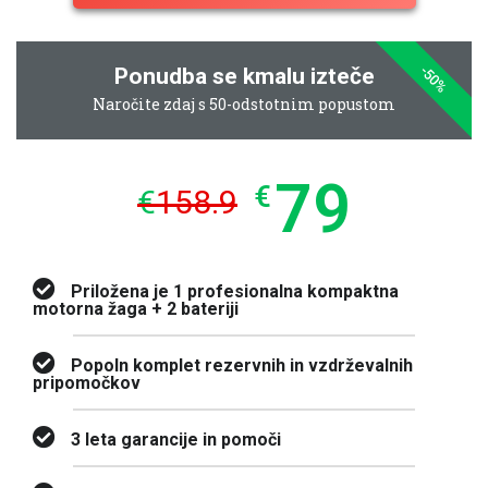
-50%
Ponudba se kmalu izteče
Naročite zdaj s 50-odstotnim popustom
79
€
€
158.9
Priložena je 1 profesionalna kompaktna
motorna žaga + 2 bateriji
Popoln komplet rezervnih in vzdrževalnih
pripomočkov
3 leta garancije in pomoči