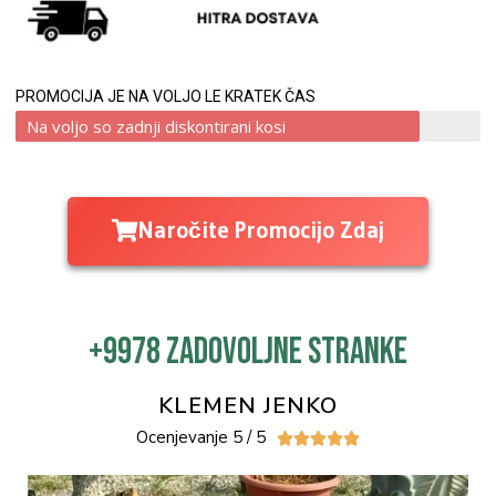
PROMOCIJA JE NA VOLJO LE KRATEK ČAS
Na voljo so zadnji diskontirani kosi
Naročite Promocijo Zdaj
+9978 Zadovoljne stranke
KLEMEN JENKO
Ocenjevanje 5 / 5




