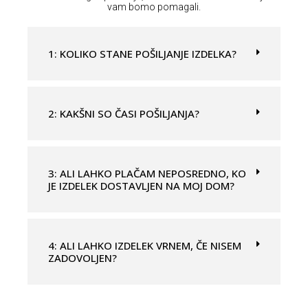
o
vam bomo pomagali.
c
a
1: KOLIKO STANE POŠILJANJE IZDELKA?
m
p
o
v
2: KAKŠNI SO ČASI POŠILJANJA?
u
o
t
3: ALI LAHKO PLAČAM NEPOSREDNO, KO
o
JE IZDELEK DOSTAVLJEN NA MOJ DOM?
.
4: ALI LAHKO IZDELEK VRNEM, ČE NISEM
ZADOVOLJEN?