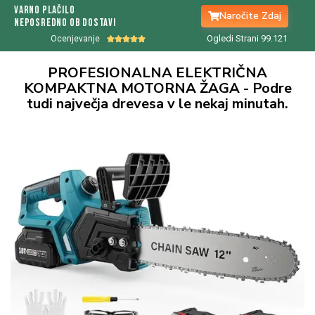
Varno plačilo
Naročite Zdaj
Neposredno ob dostavi
Ogledi Strani 99.
122
Ocenjevanje





PROFESIONALNA ELEKTRIČNA
KOMPAKTNA MOTORNA ŽAGA - Podre
tudi največja drevesa v le nekaj minutah.