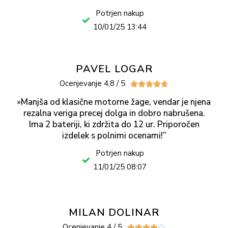
Potrjen nakup
10/01/25 13:44
PAVEL LOGAR
Ocenjevanje 4,8 / 5





»Manjša od klasične motorne žage, vendar je njena
rezalna veriga precej dolga in dobro nabrušena.
Ima 2 bateriji, ki zdržita do 12 ur. Priporočen
izdelek s polnimi ocenami!”
Potrjen nakup
11/01/25 08:07
MILAN DOLINAR
Ocenjevanje 4 / 5




