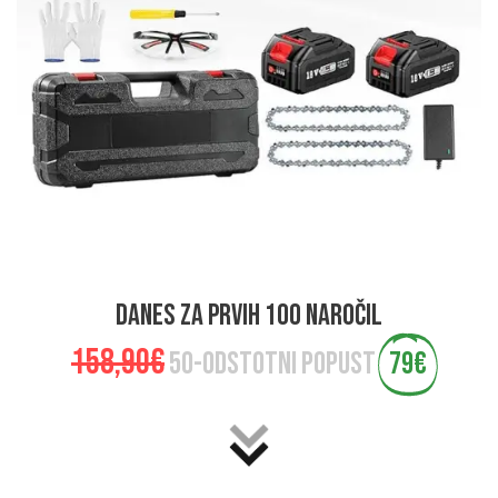
danes za prvih 100 naročil
158,90€
50-odstotni popust
79€