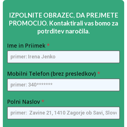
IZPOLNITE OBRAZEC, DA PREJMETE
PROMOCIJO. Kontaktirali vas bomo za
potrditev naročila.
motosega-
S
Ime in Priimek
*
SL
e
-
s
FlamyFox
e
-
Mobilni Telefon (brez presledkov)
i
*
FB
u
n
e
Polni Naslov
*
s
s
e
r