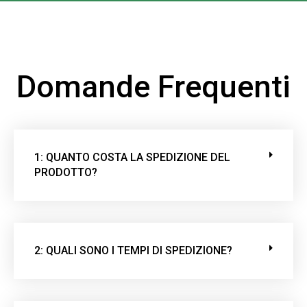
i
a
q
u
Domande Frequenti
e
s
t
o
c
1: QUANTO COSTA LA SPEDIZIONE DEL
a
PRODOTTO?
m
p
o
v
u
2: QUALI SONO I TEMPI DI SPEDIZIONE?
o
t
o