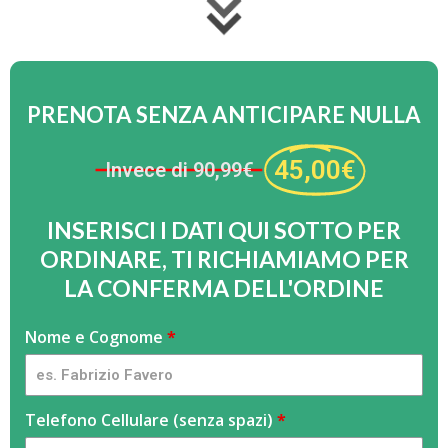
PRENOTA SENZA ANTICIPARE NULLA
45,00€
Invece di 90,99€
INSERISCI I DATI QUI SOTTO PER
ORDINARE, TI RICHIAMIAMO PER
LA CONFERMA DELL'ORDINE
console
Nome e Cognome
S
*
portatile
e
-
s
OF
e
Telefono Cellulare (senza spazi)
*
-
i