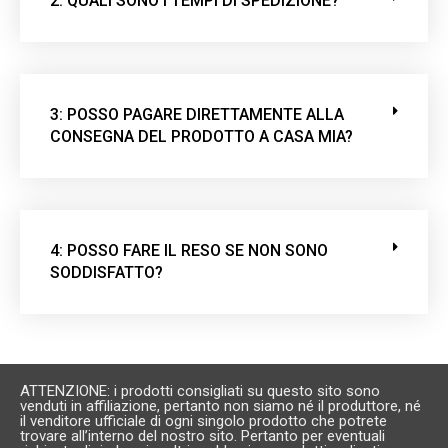
2: QUALI SONO I TEMPI DI SPEDIZIONE?
o
t
o
.
3: POSSO PAGARE DIRETTAMENTE ALLA
CONSEGNA DEL PRODOTTO A CASA MIA?
4: POSSO FARE IL RESO SE NON SONO
SODDISFATTO?
ATTENZIONE: i prodotti consigliati su questo sito sono
venduti in affiliazione, pertanto non siamo né il produttore, né
il venditore ufficiale di ogni singolo prodotto che potrete
trovare all’interno del nostro sito. Pertanto per eventuali