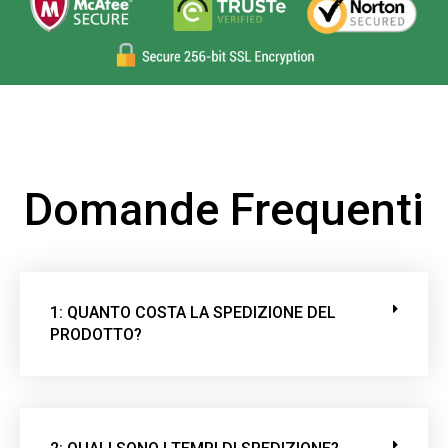
a
s
c
i
a
q
u
Domande Frequenti
e
s
t
o
c
1: QUANTO COSTA LA SPEDIZIONE DEL
a
PRODOTTO?
m
p
o
v
u