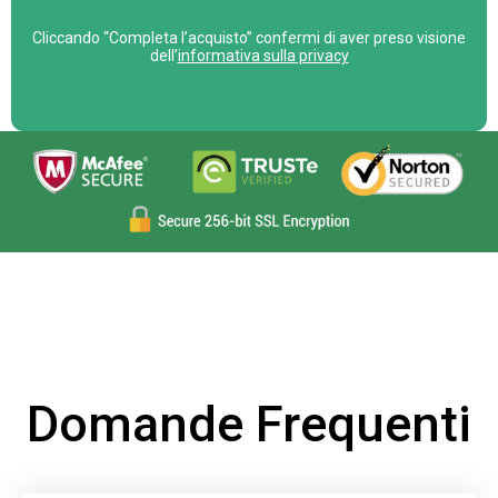
m
Cliccando “Completa l’acquisto” confermi di aver preso visione
a
dell’
informativa sulla privacy
n
o
,
l
a
s
c
i
a
q
u
e
Domande Frequenti
s
t
o