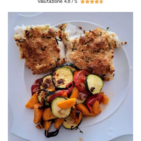
Valutazione 4,8 / 5




