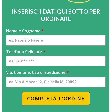
INSERISCI I DATI QUI SOTTO PER
ORDINARE
Friggitrice
Nome e Cognome
S
*
doppia
e
15
s
LT
e
Telefono Cellulare
*
-
i
CSW
u
n
Via, Comune, Cap di spedizione
*
e
s
s
e
COMPLETA L'ORDINE
r
e
u