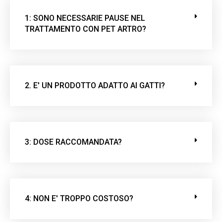
c
a
1: SONO NECESSARIE PAUSE NEL
m
TRATTAMENTO CON PET ARTRO?
p
o
v
u
2. E' UN PRODOTTO ADATTO AI GATTI?
o
t
o
.
3: DOSE RACCOMANDATA?
4: NON E' TROPPO COSTOSO?