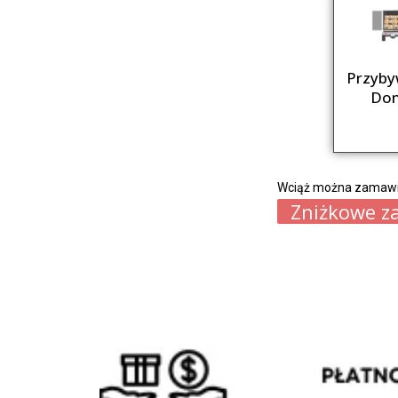
Przyby
Do
Wciąż można zamawia
Zniżkowe z