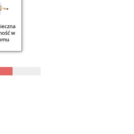
ieczna
ność w
omu