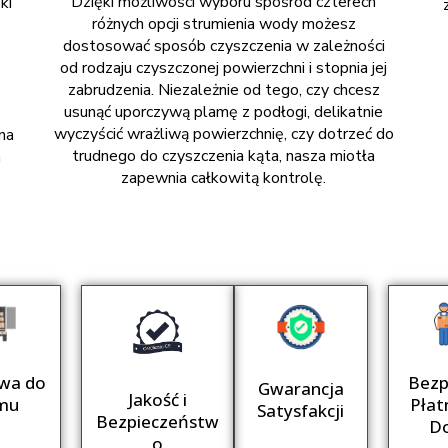
Dzięki możliwości wyboru spośród czterech
ki
różnych opcji strumienia wody możesz
dostosować sposób czyszczenia w zależności
od rodzaju czyszczonej powierzchni i stopnia jej
zabrudzenia. Niezależnie od tego, czy chcesz
usunąć uporczywą plamę z podłogi, delikatnie
wyczyścić wrażliwą powierzchnię, czy dotrzeć do
na
trudnego do czyszczenia kąta, nasza miotła
a
zapewnia całkowitą kontrolę.
wa do
Bezp
Gwarancja
Jakość i
mu
Płat
Satysfakcji
Bezpieczeństw
D
o