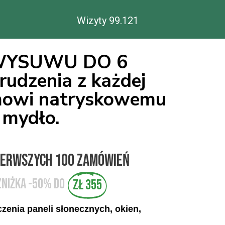
Wizyty 99.
121
WYSUWU DO 6
udzenia z każdej
zmowi natryskowemu
 mydło.
pierwszych 100 zamówień
niżka -50% do
zł 355
zenia paneli słonecznych, okien,