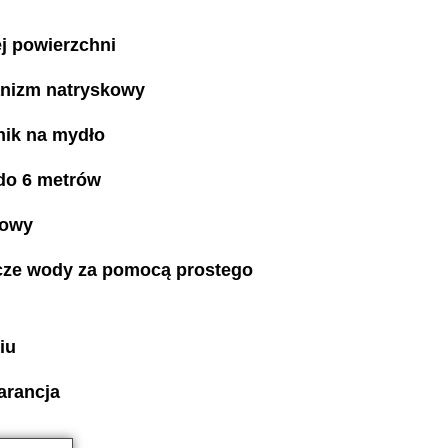
j powierzchni
nizm natryskowy
nik na mydło
do 6 metrów
gowy
cze wody za pomocą prostego
iu
arancja