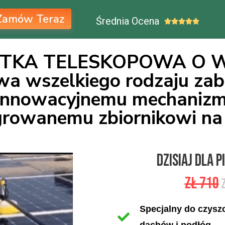
Zamów Teraz
Średnia Ocena





TKA TELESKOPOWA O 
wszelkiego rodzaju zabr
i innowacyjnemu mechani
egrowanemu zbiornikowi na
dzisiaj dla 
zł 710
z
Specjalny do czyszc