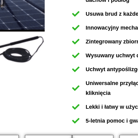
dachów i podłóg
Usuwa brud z każde
Innowacyjny mecha
Zintegrowany zbior
Wysuwany uchwyt 
Uchwyt antypośliz
Uniwersalne przyłą
kliknięcia
Lekki i łatwy w użyc
5-letnia pomoc i gw