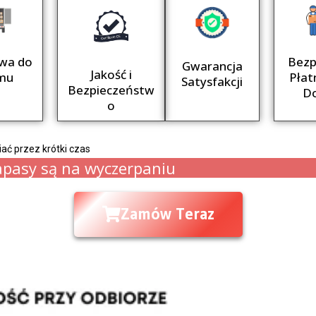
wa do
Bezp
Gwarancja
Jakość i
mu
Płat
Satysfakcji
Bezpieczeństw
D
o
ć przez krótki czas
apasy są na wyczerpaniu
Zamów Teraz