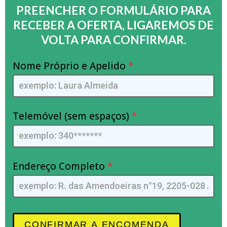
PREENCHER O FORMULÁRIO PARA
RECEBER A OFERTA, LIGAREMOS DE
VOLTA PARA CONFIRMAR.
Hydrocleaner
Nome Próprio e Apelido
*
-
PT
-
Isla
Telemóvel (sem espaços)
*
-
fb
Endereço Completo
*
CONFIRMAR A ENCOMENDA