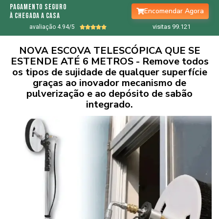
pagamento seguro
Encomendar Agora
à chegada a casa
visitas 99.
122
avaliação 4.94/5





NOVA ESCOVA TELESCÓPICA QUE SE
ESTENDE ATÉ 6 METROS - Remove todos
os tipos de sujidade de qualquer superfície
graças ao inovador mecanismo de
pulverização e ao depósito de sabão
integrado.