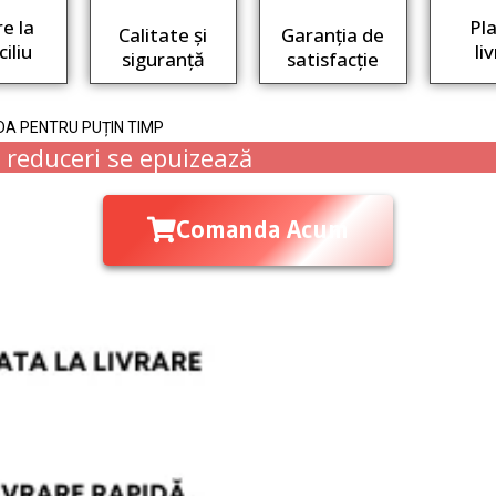
re la
Pla
Calitate și
Garanția de
iliu
li
siguranță
satisfacție
DA PENTRU PUȚIN TIMP
u reduceri se epuizează
Comanda Acum