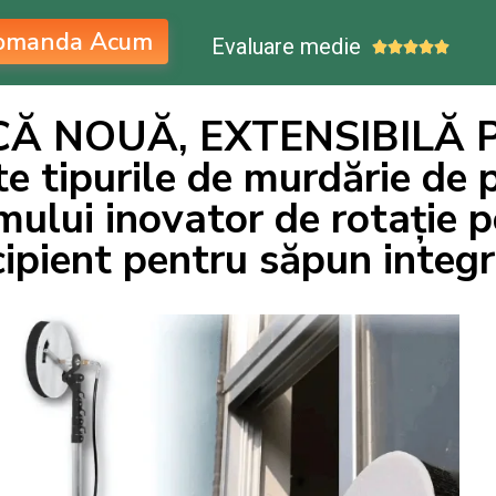
omanda Acum
Evaluare medie





CĂ NOUĂ, EXTENSIBILĂ P
e tipurile de murdărie de p
ului inovator de rotație 
cipient pentru săpun integr