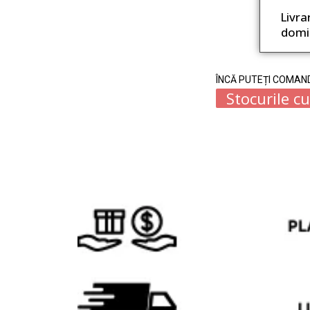
Livra
domic
ÎNCĂ PUTEȚI COMAN
Stocurile c