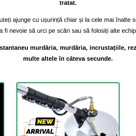
tratat.
puteți ajunge cu ușurință chiar și la cele mai înalte
a fi nevoie să urci pe scări sau să folosiți alte ec
stantaneu murdăria, murdăria, incrustațiile, re
multe altele în câteva secunde.