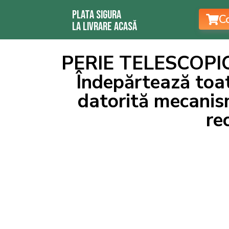
Plata sigura
C
la livrare acasă
PERIE TELESCOPI
Îndepărtează toat
datorită mecanism
re