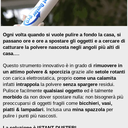
Ogni volta quando si vuole pulire a fondo la casa, si
passano ore e ore a spostare gli oggetti e a cercare di
catturare la polvere nascosta negli angoli più alti di
casa….
Questo strumento innovativo è in grado di
rimuovere in
un attimo polvere & sporcizia
grazie alle
setole rotanti
con carica elettrostatica, proprio
come una calamita
infatti
intrappola
la polvere
senza spargere
residui.
Pulisce facilmente
qualsiasi oggetto
ed è talmente
morbido
da non dover spostare nulla: non bisognerà più
preoccuparsi di oggetti fragili come
bicchieri, vasi,
piatti & lampadari.
Inclusa una
mina spazzola
per
pulire i punti più nascosti.
La soluzione è ISTANT DUSTER!