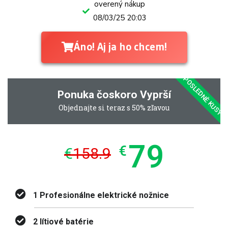
overený nákup
08/03/25 20:03
Áno! Aj ja ho chcem!
POSLEDNÈ KUSY
Ponuka čoskoro Vyprší
Objednajte si teraz s 50% zľavou
79
€
€
158.9
1 Profesionálne elektrické nožnice
2 lítiové batérie