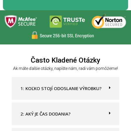
l
a
s
c
i
a
q
u
Často Kladené Otázky
e
s
Ak máte ďalšie otázky, napíšte nám, radi vám pomôžeme!
t
o
1: KOĽKO STOJÍ ODOSLANIE VÝROBKU?
c
a
m
p
2: AKÝ JE ČAS DODANIA?
o
v