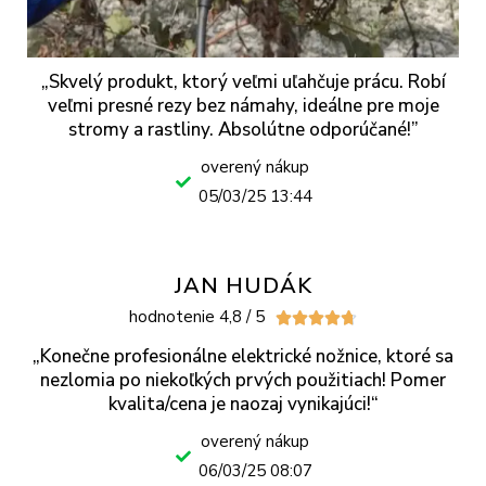
„Skvelý produkt, ktorý veľmi uľahčuje prácu. Robí
veľmi presné rezy bez námahy, ideálne pre moje
stromy a rastliny. Absolútne odporúčané!”
overený nákup
05/03/25 13:44
JAN HUDÁK
hodnotenie 4,8 / 5





„Konečne profesionálne elektrické nožnice, ktoré sa
nezlomia po niekoľkých prvých použitiach! Pomer
kvalita/cena je naozaj vynikajúci!“
overený nákup
06/03/25 08:07