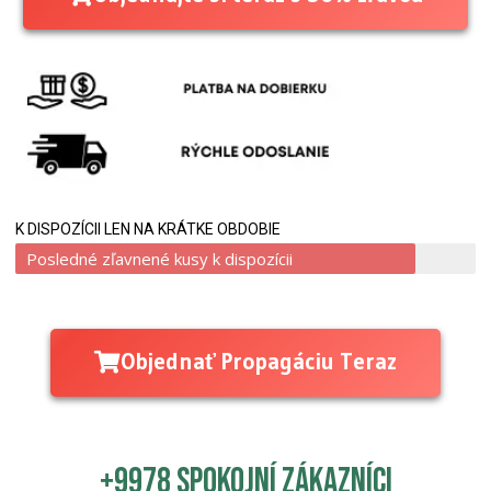
K DISPOZÍCII LEN NA KRÁTKE OBDOBIE
Posledné zľavnené kusy k dispozícii
Objednať Propagáciu Teraz
+9978 spokojní zákazníci