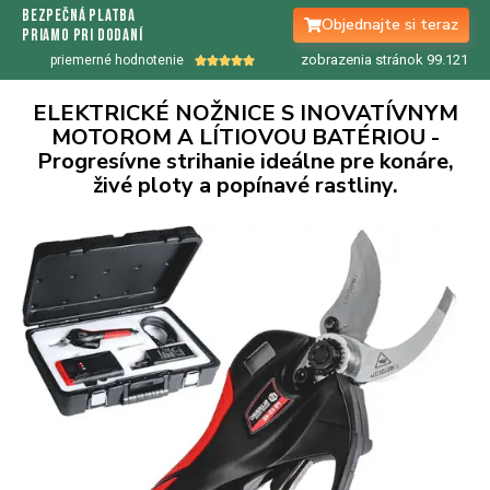
bezpečná platba
Objednajte si teraz
priamo pri dodaní
zobrazenia stránok 99.
122
priemerné hodnotenie





ELEKTRICKÉ NOŽNICE S INOVATÍVNYM
MOTOROM A LÍTIOVOU BATÉRIOU -
Progresívne strihanie ideálne pre konáre,
živé ploty a popínavé rastliny.