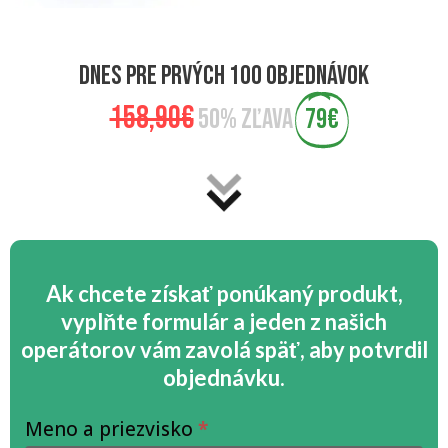
dnes pre prvých 100 objednávok
158,90€
50% zľava
79€
Ak chcete získať ponúkaný produkt,
vyplňte formulár a jeden z našich
operátorov vám zavolá späť, aby potvrdil
objednávku.
cesoie
S
Meno a priezvisko
*