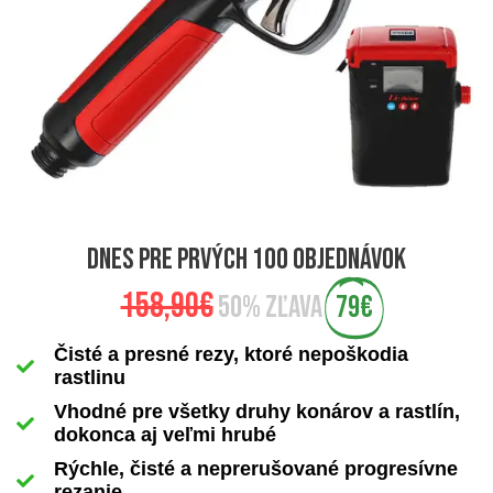
dnes pre prvých 100 objednávok
158,90€
50% zľava
79€
Čisté a presné rezy, ktoré nepoškodia
rastlinu
Vhodné pre všetky druhy konárov a rastlín,
dokonca aj veľmi hrubé
Rýchle, čisté a neprerušované progresívne
rezanie