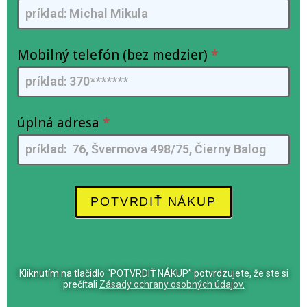
-
e
SK
s
-
e
FlamyFox
Mobilný telefón (bez medzier)
i
*
-
u
FB
n
e
úplná adresa
*
s
s
e
r
e
POTVRDIŤ NÁKUP
u
m
a
n
Kliknutím na tlačidlo “POTVRDIŤ NÁKUP” potvrdzujete, že ste si
o
prečítali
Zásady ochrany osobných údajov
.
,