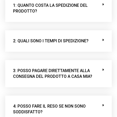
c
1: QUANTO COSTA LA SPEDIZIONE DEL
a
PRODOTTO?
m
p
o
v
u
2: QUALI SONO I TEMPI DI SPEDIZIONE?
o
t
o
.
3: POSSO PAGARE DIRETTAMENTE ALLA
CONSEGNA DEL PRODOTTO A CASA MIA?
4: POSSO FARE IL RESO SE NON SONO
SODDISFATTO?