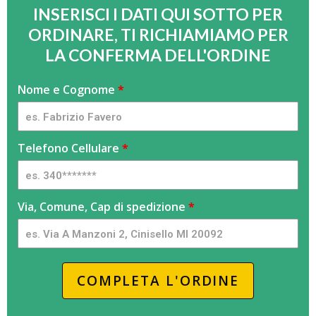
INSERISCI I DATI QUI SOTTO PER
ORDINARE, TI RICHIAMIAMO PER
LA CONFERMA DELL'ORDINE
cesoia
Nome e Cognome
S
*
potatura
e
89
s
-
e
Telefono Cellulare
*
FlamyFox
i
-
u
TT
n
Via, Comune, Cap di spedizione
*
e
s
s
e
COMPLETA L'ORDINE
r
e