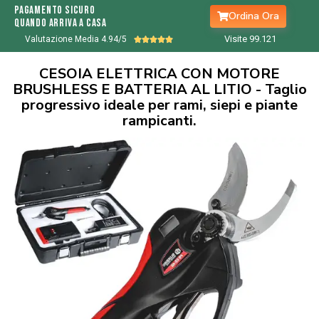
Pagamento sicuro
Ordina Ora
quando arriva a casa
Visite 99.
122
Valutazione Media 4.94/5





CESOIA ELETTRICA CON MOTORE
BRUSHLESS E BATTERIA AL LITIO - Taglio
progressivo ideale per rami, siepi e piante
rampicanti.