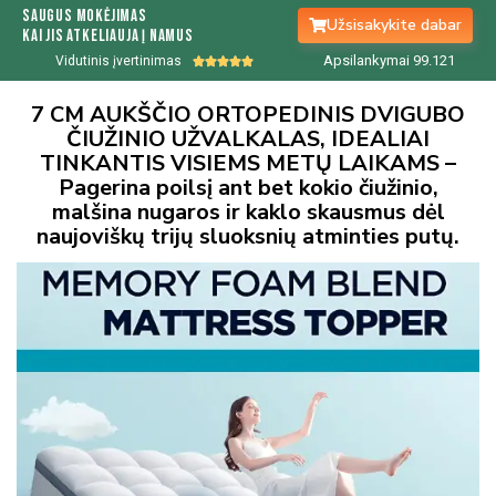
Saugus mokėjimas
Užsisakykite dabar
kai jis atkeliauja į namus
Apsilankymai 99.
122
Vidutinis įvertinimas





7 CM AUKŠČIO ORTOPEDINIS DVIGUBO
ČIUŽINIO UŽVALKALAS, IDEALIAI
TINKANTIS VISIEMS METŲ LAIKAMS –
Pagerina poilsį ant bet kokio čiužinio,
malšina nugaros ir kaklo skausmus dėl
naujoviškų trijų sluoksnių atminties putų.