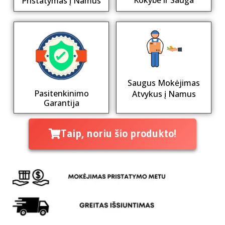
Kokybė ir Sauga
Pristatymas į Namus
Saugus Mokėjimas
Pasitenkinimo
Atvykus į Namus
Garantija
Taip, noriu šio produkto!