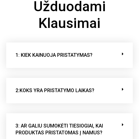
Užduodami
m
p
Klausimai
o
v
u
o
t
1: KIEK KAINUOJA PRISTATYMAS?
o
.
2:KOKS YRA PRISTATYMO LAIKAS?
3: AR GALIU SUMOKĖTI TIESIOGIAI, KAI
PRODUKTAS PRISTATOMAS Į NAMUS?