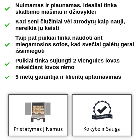
Nuimamas ir plaunamas, idealiai tinka
skalbimo mašinai ir džiovyklei
Kad seni čiužiniai vėl atrodytų kaip nauji,
nereikia jų keisti
Taip pat puikiai tinka naudoti ant
miegamosios sofos, kad svečiai galėtų gerai
išsimiegoti
Puikiai tinka sujungti 2 viengules lovas
nekeičiant lovos rėmo
5 metų garantija ir klientų aptarnavimas
Kokybė ir Sauga
Pristatymas į Namus