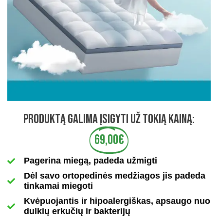
PRODUKTĄ GALIMA ĮSIGYTI UŽ TOKIĄ KAINĄ:
69,00€
Pagerina miegą, padeda užmigti
Dėl savo ortopedinės medžiagos jis padeda
tinkamai miegoti
Kvėpuojantis ir hipoalergiškas, apsaugo nuo
dulkių erkučių ir bakterijų