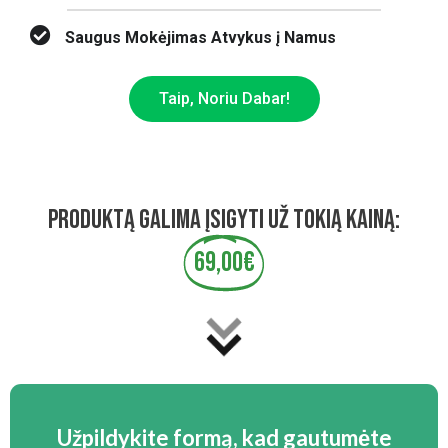
Saugus Mokėjimas Atvykus į Namus
Taip, Noriu Dabar!
PRODUKTĄ GALIMA ĮSIGYTI UŽ TOKIĄ KAINĄ:
69,00€
Užpildykite formą, kad gautumėte