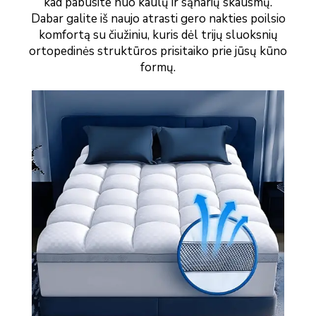
kad pabusite nuo kaulų ir sąnarių skausmų.
Dabar galite iš naujo atrasti gero nakties poilsio
komfortą su čiužiniu, kuris dėl trijų sluoksnių
ortopedinės struktūros prisitaiko prie jūsų kūno
formų.