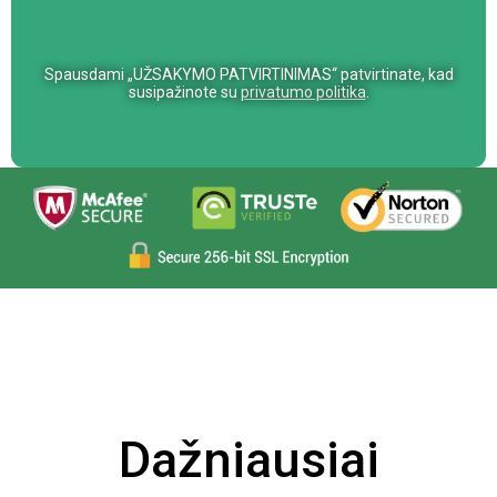
a
n
Spausdami „UŽSAKYMO PATVIRTINIMAS“ patvirtinate, kad
o
susipažinote su
privatumo politika
.
,
l
a
s
c
i
a
q
u
e
s
t
o
Dažniausiai
c
a