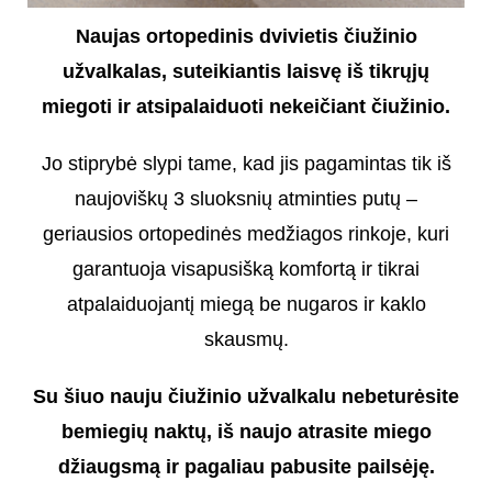
Naujas ortopedinis dvivietis čiužinio
užvalkalas, suteikiantis laisvę iš tikrųjų
miegoti ir atsipalaiduoti nekeičiant čiužinio.
Jo stiprybė slypi tame, kad jis pagamintas tik iš
naujoviškų 3 sluoksnių atminties putų –
geriausios ortopedinės medžiagos rinkoje, kuri
garantuoja visapusišką komfortą ir tikrai
atpalaiduojantį miegą be nugaros ir kaklo
skausmų.
Su šiuo nauju čiužinio užvalkalu nebeturėsite
bemiegių naktų, iš naujo atrasite miego
džiaugsmą ir pagaliau pabusite pailsėję.