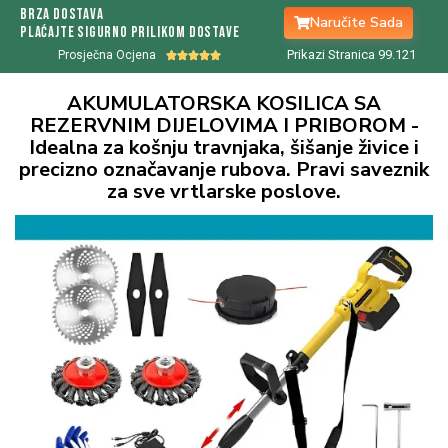
Brza Dostava
Naručite Sada
Plaćajte sigurno prilikom dostave
Prikazi Stranica 99.
122
Prosječna Ocjena





AKUMULATORSKA KOSILICA SA
REZERVNIM DIJELOVIMA I PRIBOROM -
Idealna za košnju travnjaka, šišanje živice i
precizno označavanje rubova. Pravi saveznik
za sve vrtlarske poslove.