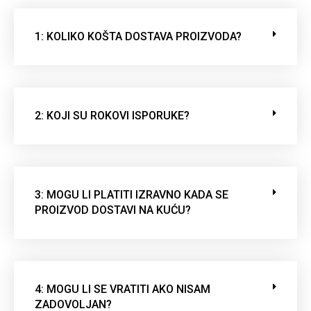
m
p
1: KOLIKO KOŠTA DOSTAVA PROIZVODA?
o
v
u
o
t
2: KOJI SU ROKOVI ISPORUKE?
o
.
3: MOGU LI PLATITI IZRAVNO KADA SE
PROIZVOD DOSTAVI NA KUĆU?
4: MOGU LI SE VRATITI AKO NISAM
ZADOVOLJAN?