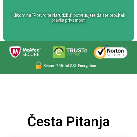
a
n
Klikom na “Potvrdite Narudžbu” potvrđujete da ste pročitali
o
pravila privatnosti
,
l
a
s
c
i
a
q
u
e
s
t
o
Česta Pitanja
c
a