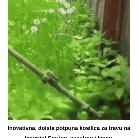
Inovativna, doista potpuna kosilica za travu na
baterije! Snažan, svestran i lagan,