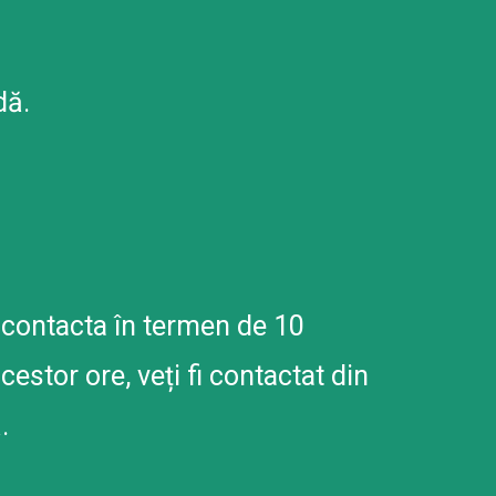
dă.
m contacta în termen de 10
stor ore, veți fi contactat din
.